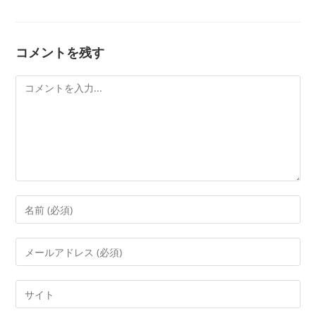
コメントを残す
コ
メ
ン
ト
コ
メ
ン
メ
ト
ー
す
ル
Web
る
ア
サ
名