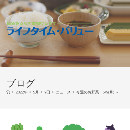
コ
ン
テ
ン
メニュー
ツ
へ
ス
キ
ッ
プ
ブログ
>
2022年
>
5月
>
9日
>
ニュース
>
今週のお野菜 5/9(月) ～