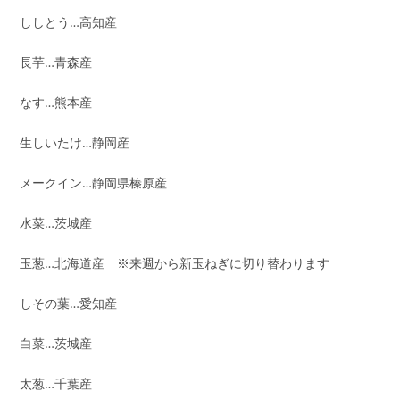
ししとう…高知産
長芋…青森産
なす…熊本産
生しいたけ…静岡産
メークイン…静岡県榛原産
水菜…茨城産
玉葱…北海道産 ※来週から新玉ねぎに切り替わります
しその葉…愛知産
白菜…茨城産
太葱…千葉産