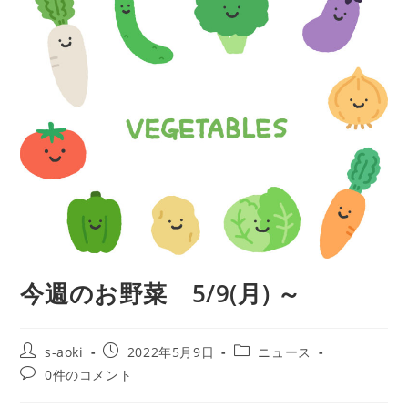
今週のお野菜 5/9(月) ～
投
投
投
s-aoki
2022年5月9日
ニュース
稿
稿
稿
投
0件のコメント
者:
公
カ
稿
開
テ
コ