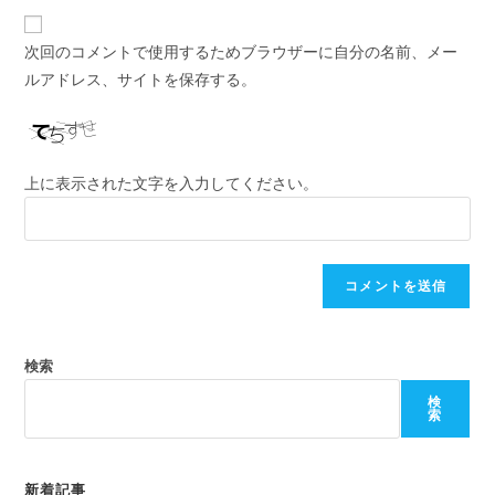
ド
イ
前
レ
ト
ま
次回のコメントで使用するためブラウザーに自分の名前、メー
ス
の
た
ルアドレス、サイトを保存する。
を
URL
は
入
を
ユ
力
入
ー
し
力
ザ
上に表示された文字を入力してください。
て
し
ー
コ
て
名
メ
く
を
ン
だ
入
ト
さ
力
い。
し
検索
(任
て
意)
検
く
索
だ
さ
い
新着記事