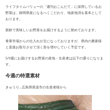
日:
ゴ
メ
ライフタイムバリューの「週刊おこんだて」に採用しているお
リ
ン
ー:
野菜は、静岡県産になるべくこだわり、地産地消を基本として
ト:
おります。
新鮮で美味しいお野菜をお届けするように努めております。
青果市場からの仕入れが主になっておりますが、県内の農家様
と直接お取引させて頂く形を増やしていく予定です。
5/9週にお届けするお野菜の産地・生産者は以下の通りになりま
す。
今週の特選素材
きゅうり…広島県尾道市の生産者様から